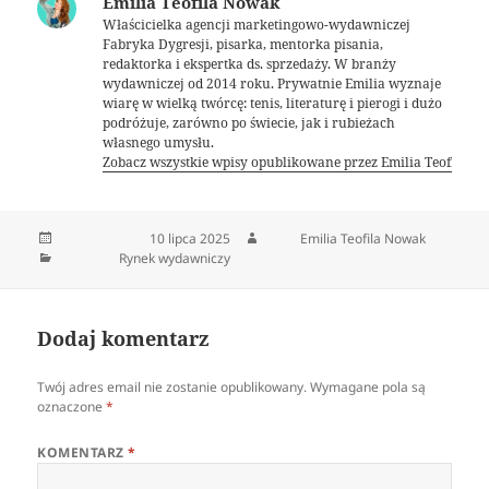
Emilia Teofila Nowak
Właścicielka agencji marketingowo-wydawniczej
Fabryka Dygresji, pisarka, mentorka pisania,
redaktorka i ekspertka ds. sprzedaży. W branży
wydawniczej od 2014 roku. Prywatnie Emilia wyznaje
wiarę w wielką twórcę: tenis, literaturę i pierogi i dużo
podróżuje, zarówno po świecie, jak i rubieżach
własnego umysłu.
Zobacz wszystkie wpisy opublikowane przez Emilia Teofila 
Data publikacji
10 lipca 2025
Autor
Emilia Teofila Nowak
Kategorie
Rynek wydawniczy
Dodaj komentarz
Twój adres email nie zostanie opublikowany.
Wymagane pola są
oznaczone
*
KOMENTARZ
*